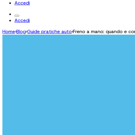
Accedi
Accedi
Home
›
Blog
›
Guide pratiche auto
›
Freno a mano: quando e co