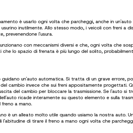
onamento è usarlo ogni volta che parcheggi, anche in un'auto 
i si usurino inutilmente. Allo stesso modo, i veicoli con freni 
te, prevenendone l'usura.
i funzionano con meccanismi diversi e che, ogni volta che sosp
i che lo spazio di frenata è più lungo del solito, probabilment
uidano un'auto automatica. Si tratta di un grave errore, poi
e del cambio invece che sui freni appositamente progettati. Q
'uscita del cambio per bloccare la trasmissione. Se l'auto si 
ll'auto ricade interamente su questo elemento e sulla trasmis
el freno a mano.
mano è un alleato molto utile quando usiamo la nostra auto. Un
i l'abitudine di tirare il freno a mano ogni volta che parcheg