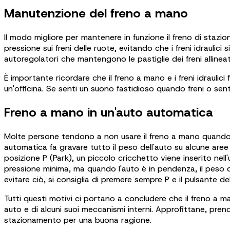
Manutenzione del freno a mano
Il modo migliore per mantenere in funzione il freno di stazi
pressione sui freni delle ruote, evitando che i freni idraulic
autoregolatori che mantengono le pastiglie dei freni allinea
È importante ricordare che il freno a mano e i freni idraulic
un'officina. Se senti un suono fastidioso quando freni o sent
Freno a mano in un'auto automatica
Molte persone tendono a non usare il freno a mano quando g
automatica fa gravare tutto il peso dell'auto su alcune are
posizione P (Park), un piccolo cricchetto viene inserito nell
pressione minima, ma quando l'auto è in pendenza, il peso de
evitare ciò, si consiglia di premere sempre P e il pulsante d
Tutti questi motivi ci portano a concludere che il freno a 
auto e di alcuni suoi meccanismi interni. Approfittane, prend
stazionamento per una buona ragione.