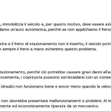
, immobilizza il veicolo e, per questo motivo, deve essere az
diamo un'auto automatica, perché se non applichiamo il fren
ra e il freno di stazionamento non è inserito, il veicolo potr
ando sempre il freno a mano eviteremo questo problema.
i stazionamento, perché ciò potrebbe causare gravi danni all'a
 velocemente, i copriruota possono surriscaldarsi con un cons
 freni idraulici non funzionano bene e ancor meno quando la ve
, non dovrebbe presentare malfunzionamenti o problemi. Al ma
acilmente ed economicamente riparata da un meccanico.