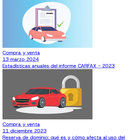
Compra y venta
13 marzo 2024
Estadísticas anuales del informe CARFAX - 2023
Compra y venta
11 diciembre 2023
Reserva de dominio: qué es y cómo afecta al uso del