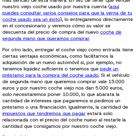
más sencillo de esta manera. En vez de tener que vender
nuestro viejo coche usado por nuestra cuenta (
aquí
puedes consultar varios consejos para que la venta de tu
coche usado sea un éxito
), lo entregaremos directamente
en el concesionario y veremos cómo su valor se
descuenta del precio de compra del nuevo
coche de
segunda mano que queramos comprar
.
Por otro lado, entregar el coche viejo como entrada tiene
ciertas ventajas económicas, como facilitarnos la
adquisición de un nuevo automóvil si, por ejemplo, no
tenemos liquidez suficiente o tenemos que
pedir un
préstamo para la compra del coche usado
. Si el vehículo
de segunda mano que queremos comprar vale 15.000
euros y por nuestro coche viejo nos dan 5.000 euros,
solo necesitaremos poner 10.000, lo que abarata la
cantidad de intereses que pagaremos si pedimos un
préstamo o una financiación. Igualmente, la cantidad de
impuestos que tendremos que pagar
estará solo
relacionada con el precio del coche nuevo al restarle la
cantidad que consigamos por nuestro coche viejo.